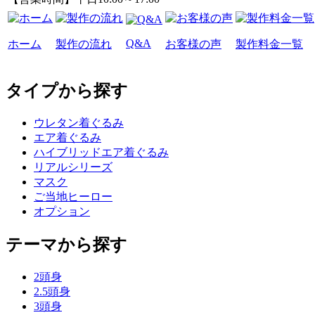
Q&A
ホーム
製作の流れ
お客様の声
製作料金一覧
タイプから探す
ウレタン着ぐるみ
エア着ぐるみ
ハイブリッドエア着ぐるみ
リアルシリーズ
マスク
ご当地ヒーロー
オプション
テーマから探す
2頭身
2.5頭身
3頭身