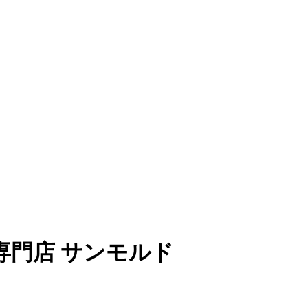
専門店 サンモルド