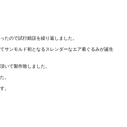
ったので試行錯誤を繰り返しました。
てサンモルド初となるスレンダーなエア着ぐるみが誕生
頂いて製作致しました。
た。
す。