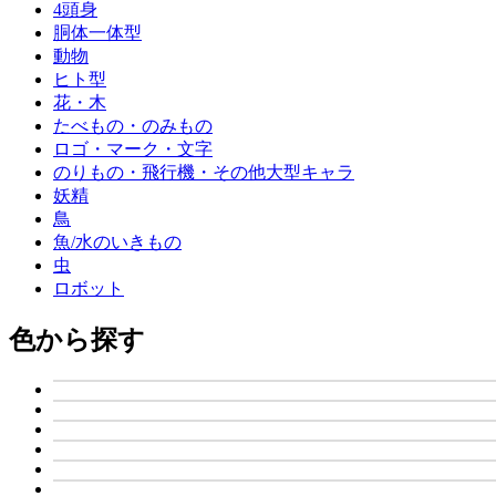
4頭身
胴体一体型
動物
ヒト型
花・木
たべもの・のみもの
ロゴ・マーク・文字
のりもの・飛行機・その他大型キャラ
妖精
鳥
魚/水のいきもの
虫
ロボット
色から探す