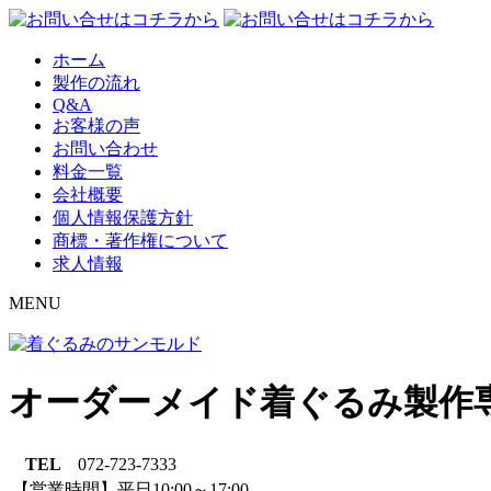
ホーム
製作の流れ
Q&A
お客様の声
お問い合わせ
料金一覧
会社概要
個人情報保護方針
商標・著作権について
求人情報
MENU
オーダーメイド着ぐるみ製作
TEL
072-723-7333
【営業時間】平日10:00～17:00